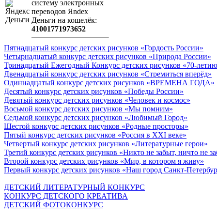
систeму элeктронных
пeрeводов Яndex
Деньги на кошeлёк:
41001771973652
Пятнадцатый конкурс детских рисунков «Гордость России»
Четырнадцатый конкурс детских рисунков «Природа России»
Тринадцатый Ежегодный Конкурс детских рисунков «70-летию
Двенадцатый конкурс детских рисунков «Стремиться вперёд»
Одиннадцатый конкурс детских рисунков «ВРЕМЕНА ГОДА»
Десятый конкурс детских рисунков «Победы России»
Девятый конкурс детских рисунков «Человек и космос»
Восьмой конкурс детских рисунков «Мы помним»
Седьмой конкурс детских рисунков «Любимый Город»
Шестой конкурс детских рисунков «Родные просторы»
Пятый конкурс детских рисунков «Россия в XXI веке»
Четвертый конкурс детских рисунков «Литературные герои»
Третий конкурс детских рисунков «Никто не забыт, ничто не з
Второй конкурс детских рисунков «Мир, в котором я живу»
Первый конкурс детских рисунков «Наш город Санкт-Петербу
ДЕТСКИЙ ЛИТЕРАТУРНЫЙ КОНКУРС
КОНКУРС ДЕТСКОГО КРЕАТИВА
ДЕТСКИЙ ФОТОКОНКУРС