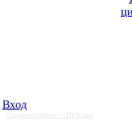
© Фонд «Содействие» 19
Все права защищены
Почтовый адрес: 194292, С
Факс: (812) 592 90 69
Телефон: (812) 985 16 26
E-mail: spbobfs@list.ru, 
Вход
Создание сайтов
— HFStudio